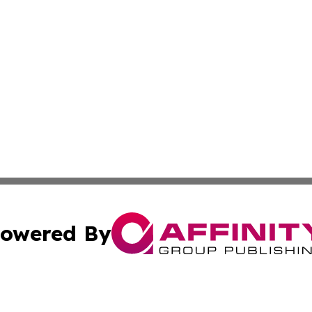
owered By
ubmit Press Release
Terms & Conditions
Copyright/DMCA