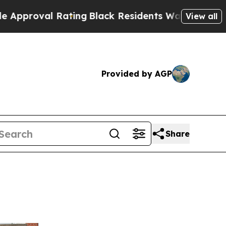
ting
Black Residents Warned of Abusive Cops for 
View all
Provided by AGP
Share