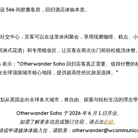
念，共设 566 间胶囊客房，回归酒店体验本质。
设有宾客专属社交中心，宾客可以在这里休闲聚会，享用现磨咖啡、糕
雨淋式花洒）和专用梳妆区，让宾客在再次出门前轻松梳洗休整
s
表示：“Otherwander Soho 回归宾客真正需要、值得
在全球顶级城市核心地段，提供超高性价比旅居选择。”
计理念，计划从英国走向全球各大城市，将自由、探索与轻松生活的理念
Otherwander Soho 于 2026 年 6 月 1 日开业。
如需了解更多信息或预订住宿，请点击
此处
。
申请媒体体验入住，请联系：otherwander@wcommunicatio