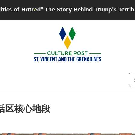
”
The Story Behind Trump’s Terrible Approval Ra
敦苏活区核心地段