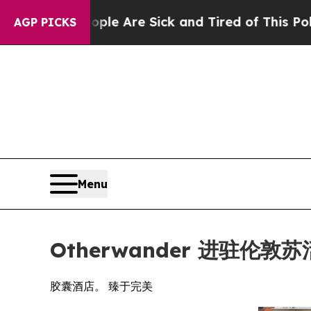
ple Are Sick and Tired of This Politics of Hatred
AGP PICKS
Menu
Otherwander 进驻伦
胶囊酒店。 臻于完美