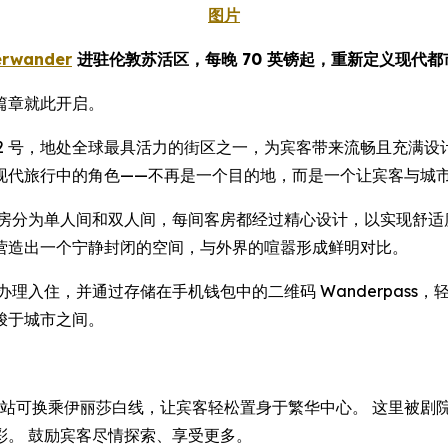
图片
erwander
进驻伦敦苏活区，每晚 70 英镑起，重新定义现代
篇章就此开启。
 Street) 92 号，地处全球最具活力的街区之一，为宾客带来流畅且
现代旅行中的角色——不再是一个目的地，而是一个让宾客与城
客房分为单人间和双人间，每间客房都经过精心设计，以实现舒适
营造出一个宁静封闭的空间，与外界的喧嚣形成鲜明对比。
理入住，并通过存储在手机钱包中的二维码 Wanderpass
梭于城市之间。
地铁站，该站可换乘伊丽莎白线，让宾客轻松置身于繁华中心。 这里
彩。 鼓励宾客尽情探索、享受更多。