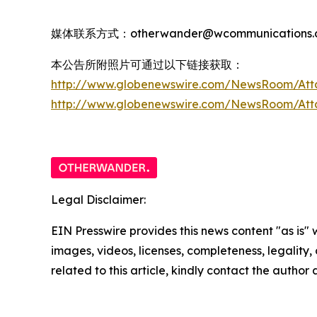
媒体联系方式：otherwander@wcommunications.c
本公告所附照片可通过以下链接获取：
http://www.globenewswire.com/NewsRoom/Att
http://www.globenewswire.com/NewsRoom/At
Legal Disclaimer:
EIN Presswire provides this news content "as is" 
images, videos, licenses, completeness, legality, o
related to this article, kindly contact the author