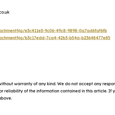
o.uk
achmentNg/e3c411e3-9c06-49c8-9898-0a7ad6faf6fb
tachmentNg/b3c17edd-7ca4-42b3-b54a-b23648477e85
without warranty of any kind. We do not accept any responsib
r reliability of the information contained in this article. I
 above.