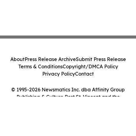
About
Press Release Archive
Submit Press Release
Terms & Conditions
Copyright/DMCA Policy
Privacy Policy
Contact
© 1995-2026 Newsmatics Inc. dba Affinity Group
Publishing & Culture Post St. Vincent and the
Grenadines. All Rights Reserved.
Cookie Settings / Your Privacy Choices