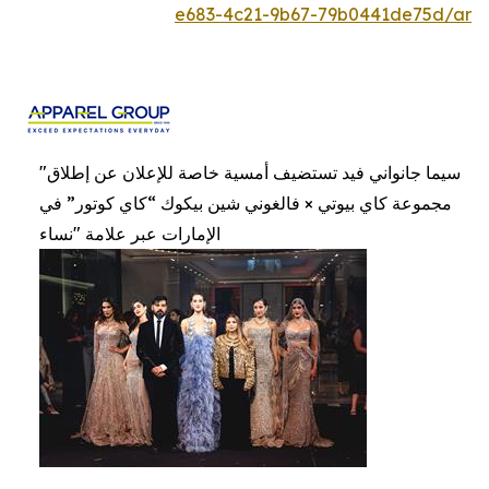
e683-4c21-9b67-79b0441de75d/ar
"سيما جانواني فيد تستضيف أمسية خاصة للإعلان عن إطلاق
مجموعة كاي بيوتي × فالغوني شين بيكوك “كاي كوتور” في
الإمارات عبر علامة "نساء