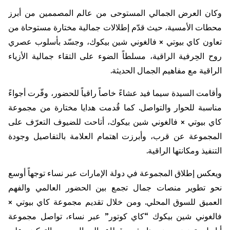
وكان العرض الجمالي المستوحى من عالم المصممين من أبرز
محطات الأمسية، حيث قدّم إطلالات جمالية مختارة مستوحاة من
تعاون كاي بيوتي ×
فالغوني
شين
بيكوك
، وجسّد بأسلوب عصري
روح الحِرفية الراقية، مسلطاً الضوء على التقاء جمالية الأزياء
الراقية مع مفاهيم الجمال الحديثة.
وأقامت السيدة سيما فيد عشاءً خاصاً راقياً للحضور، وفّرت أجواءً
مناسبة للحوار والتواصل. كما قُدمت هدايا مختارة من مجموعة
كاي بيوتي ×
فالغوني
شين
بيكوك
، أتاحت للضيوف التعرّف على
المجموعة عن قرب، وأبرزت اهتمام العلامة بالتفاصيل وجودة
التنفيذ ومكانتها الراقية.
ويعكس إطلاق المجموعة في دولة الإمارات عبر نساء توجهاً أوسع
نحو تطوير منصات جمال تجمع بين الحضور العالمي والفهم
العميق للسوق المحلي. ومن خلال تقديم مجموعة كاي بيوتي ×
فالغوني
شين
بيكوك
“كاي كوتور” عبر نساء، تواصل مجموعة