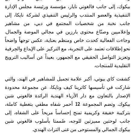
بيكوك
، إلى جانب
فالغوني
نايار
، مؤسسة ورئيسة مجلس الإدارة
التنفيذية والعضو المنتدب والرئيس التنفيذي لشركة
نايكا
، إلى
جانب نخبة من شخصيات المجتمع في دبي، من مشاهير
وإعلاميين وصنّاع محتوى بارزين في مجالي الموضة والجمال.
وجاءت الفعالية كحدث خاص ومنظم بعناية، عكس توجهاً واضحاً
نحو إطلاقات تعتمد على التجربة، مع التركيز على الإبداع والحِرفية
وتعزيز التواصل الحقيقي مع الجمهور، بعيداً عن أساليب الترويج
التقليدية للمنتجات.
كشفت كاي بيوتي، أكبر علامة تجميل للمشاهير في الهند، والتي
شاركت في تأسيسها كاترينا كيف
ونايكا
، عن مجموعة محدودة
الإصدار بالتعاون مع دار الأزياء الهندية الرائدة
فالغوني
شين
بيكوك
. وتضم المجموعة 12 أحمر شفاه مطفي بتغطية كاملة،
بتركيبة خفيفة
وكريمية
تمنح إحساساً مريحاً على الشفاه، إلى
جانب لوحتين مميزتين للوجه، صُممتا بأسلوب
فالغوني
شين
بيكوك
الجمالي والمستوحى من غنى التراث الهندي.