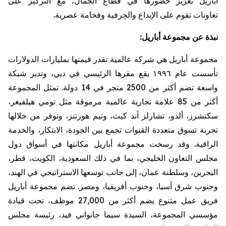
أباريل
تعزيز حضورها في قطاع الجمال، مع التركيز على
تعاونات
تقوم على الإبداع والحِرفية وفخامة عصرية
.
نبذة
عن
مجموعة
أباريل
:
مجموعة
أباريل
هي
شركة
عالمية
تقدر
قيمتها
بمليارات
الدولارات
تأسست
عام
١٩٩٦
يقع
مقرها
الرئيسي
في
دبي،
وتدير
شبكة
واسعة
تضم
أكثر
من
2500
متجر
في
14
دولة
.
تمثل
المجموعة
أكثر
من
85
علامة
تجارية
عالمية
مرموقة
مثل
تومي
هيلفيغر
،
سكتشرز
،
ألدو
،
تشارلز
آند
كيث،
وتيم
هورتنز
،
وتوفر
من
خلالها
تجربة
تسوق
متعددة
القنوات
تجمع
بين
الجودة،
الابتكار،
والخدمة
الراقية
.
وقد
رسخت
مجموعة
أباريل
مكانتها
في
أسواق
دول
مجلس
التعاون
الخليجي،
بما
في
ذلك
السعودية،
الكويت،
قطر،
البحرين،
وسلطنة
عمان،
إلى
جانب
توسعها
الاستراتيجي
في
الهند،
وجنوب
شرق
آسيا،
وجنوب
أفريقيا،
ومصر
.
تضم
مجموعة
أباريل
فريق
عمل
متنوع
يضم
أكثر
من
27,000
موظف،
تحت
قيادة
مؤسسي
المجموعة،
السيدة
سيما
جانواني
فيد،
رئيسة
مجلس