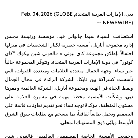
دبي، الإمارات العربية المتحدة, Feb. 04, 2026 (GLOBE
NEWSWIRE) --
استضافت
السيدة
سيما
جانواني
فيد،
مؤسسة
ورئيسة
مجلس
إدارة
مجموعة
أباريل
،
أمسية
حصرية
لكبار
الشخصيات
في
منزلها
احتفالاً
بإطلاق
مجموعة
كاي
بيوتي
×
فالغوني
شين
بيكوك
“
كاي
كوتور
”
في
دولة
الإمارات
العربية
المتحدة
.
وتتوفّر
المجموعة
حالياً
عبر
نساء،
وجهة
الجمال
متعددة
العلامات
ومتعددة
القنوات،
التي
تأسست
كشراكة
بين
نايكا
،
الشركة
الرائدة
في
مجال
الجمال
ونمط
الحياة
في
الهند،
ومجموعة
أباريل
،
الشركة
العالمية
ومقرها
دبي
.
وشكّلت
الأمسية
محطة
مهمة
في
مسيرة
العلامة
على
مستوى
المنطقة،
مؤكدةً
توجه
نساء
نحو
تقديم
تعاونات
قائمة
على
التصميم
وتحمل
طابعاً
ثقافياً،
بما
ينسجم
مع
تطلعات
سوق
الشرق
الأوسط
ويلبّي
ذوق
المستهلك
المحلي
.
وجمعت الأمسية الخاصة المصممين العالميين
فالغوني
شين