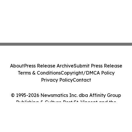
About
Press Release Archive
Submit Press Release
Terms & Conditions
Copyright/DMCA Policy
Privacy Policy
Contact
© 1995-2026 Newsmatics Inc. dba Affinity Group
Publishing & Culture Post St. Vincent and the
Grenadines. All Rights Reserved.
Cookie Settings / Your Privacy Choices