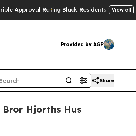
proval Rating
Black Residents Warned of Abusive 
View all
Provided by AGP
Share
 Bror Hjorths Hus