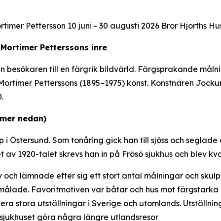
rtimer Pettersson 10 juni - 30 augusti 2026 Bror Hjorths Hu
 Mortimer Petterssons inre
 in besökaren till en färgrik bildvärld. Färgsprakande må
rtimer Petterssons (1895–1975) konst. Konstnären Jockum
0.
 mer nedan)
i Östersund. Som tonåring gick han till sjöss och seglade
et av 1920-talet skrevs han in på Frösö sjukhus och blev kva
och lämnade efter sig ett stort antal målningar och skulptu
ålade. Favoritmotiven var båtar och hus mot färgstarka hi
 stora utställningar i Sverige och utomlands. Utställnin
 sjukhuset göra några längre utlandsresor