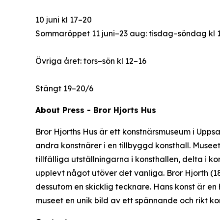
10 juni kl 17–20
Sommaröppet 11 juni–23 aug: tisdag–söndag kl 
Övriga året: tors–sön kl 12–16
Stängt 19–20/6
About Press - Bror Hjorts Hus
Bror Hjorths Hus är ett konstnärsmuseum i Uppsala
andra konstnärer i en tillbyggd konsthall. Muse
tillfälliga utställningarna i konsthallen, delta i
upplevt något utöver det vanliga. Bror Hjorth (
dessutom en skicklig tecknare. Hans konst är en h
museet en unik bild av ett spännande och rikt ko