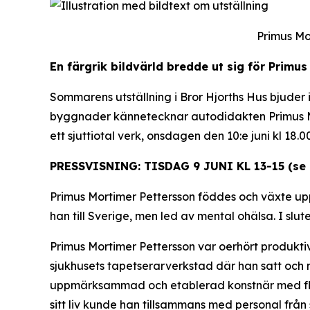
Primus Mo
En färgrik bildvärld bredde ut sig för Primus
Sommarens utställning i Bror Hjorths Hus bjuder
byggnader kännetecknar autodidakten Primus Mo
ett sjuttiotal verk, onsdagen den 10:e juni kl 18.0
PRESSVISNING: TISDAG 9 JUNI KL 13-15 (se
Primus Mortimer Pettersson föddes och växte upp 
han till Sverige, men led av mental ohälsa. I slut
Primus Mortimer Pettersson var oerhört produktiv 
sjukhusets tapetserarverkstad där han satt och m
uppmärksammad och etablerad konstnär med flera
sitt liv kunde han tillsammans med personal från