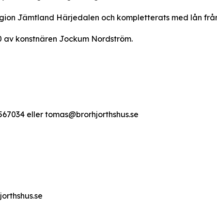
egion Jämtland Härjedalen och kompletterats med lån från
.00 av konstnären Jockum Nordström.
567034 eller tomas@brorhjorthshus.se
orthshus.se