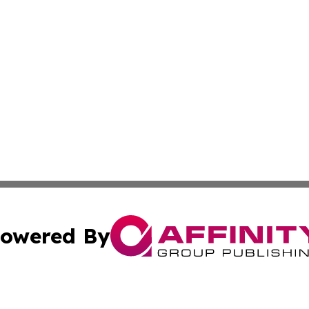
owered By
ubmit Press Release
Terms & Conditions
Copyright/DMCA