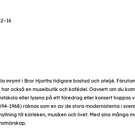
12–16
 inrymt i Bror Hjorths tidigare bostad och ateljé. Förutom
et har också en museibutik och kafédel. Oavsett om du komm
 konstskola eller lyssna på ett föredrag eller konsert hoppa
1894-1968) räknas som en av de stora modernisterna i sven
yllning till kärleken, musiken och livet. Med sina många må
nstnärskap.