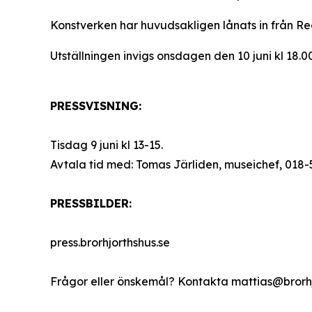
Konstverken har huvudsakligen lånats in från R
Utställningen invigs onsdagen den 10 juni kl 18
PRESSVISNING:
Tisdag 9 juni kl 13-15.
Avtala tid med: Tomas Järliden, museichef, 018-
PRESSBILDER:
press.brorhjorthshus.se
Frågor eller önskemål? Kontakta mattias@brorhj