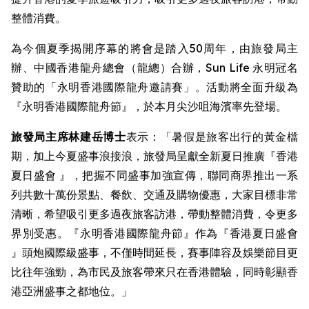
整體消費。
為今個夏季揭開序幕的將會是踏入50周年，由旅發局主
辦、中國香港龍舟總會（龍總）合辦，Sun Life 永明冠名
贊助的「永明香港國際龍舟邀請賽」。活動將全面升級為
『永明香港國際龍舟節』，於本月尖沙咀海濱率先登場。
旅發局主席林建岳博士
表示：「暑假是旅客出行的黃金檔
期，加上今夏盛事浪接浪，旅發局呈獻全新夏日推廣『香港
夏日盛會 』，把握不同盛事加強宣傳，聯同商界推出一系
列共數十萬份景點、餐飲、交通及購物優惠，大家目標非常
清晰，希望吸引更多過夜旅客訪港，帶動整體消費，令更多
界別受惠。『永明香港國際龍舟節』作為『香港夏日盛會
』頭炮國際級盛事，不僅時間延長，賽事陣容及娛樂節目更
比往年強勁，為市民及旅客帶來只在香港體驗，同時彰顯香
港亞洲盛事之都地位。」