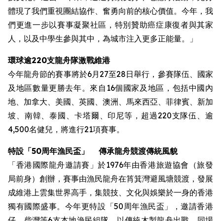
體現了我們重視團結協作、奮勇向前的核心價值。今年，我
們更進一步以賽事凝聚社區，特別贊助癌症康復者與其家
人，以及中學生參與其中，為城市注入更多正能量。」
環球逾220支龍舟隊激戰維港
今年龍舟節的賽事將於6月27至28日舉行，參賽隊伍、國家
及地區數量更勝去年。來自16個國家及地區，包括中國內
地、加拿大、美國、英國、澳洲、馬來西亞、菲律賓、新加
坡、南韓、泰國、卡塔爾、印尼等，超過220支隊伍、逾
4,500名健兒，將進行21項賽事。
特設
「50周年漁民盃」
傳承龍舟競渡傳統風貌
「香港國際龍舟邀請賽」於1976年由香港旅遊協會（旅發
局前身）創辦，賽事由漁民龍舟在筲箕灣避風塘競渡，發展
成維港上雲集世界高手，集競技、文化與娛樂於一身的香港
獨有國際盛事。今年更特設「50周年漁民盃」，邀請香港
仔、柴灣等6支本地漁民組隊，以傳統木製龍舟出戰。同場