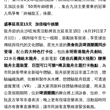
又加設全新「50周年錦標賽」，集合九項主要賽事的冠軍
人馬爭奪「終極龍王」殊榮。
盛事延長至13天
加倍端午娛樂
龍舟節的尖沙咀海濱活動將首次延長至13日（6月19日至7
月1日），橫跨端午至七一檔期，鼓勵旅客留港，享受揉合
傳統與現代的文化體驗。星光大道的
美食街
及啤酒樂園同步
登場
，配合
四大特色打卡位
，包括
永明香港龍舟共創站
、
22米長
傳統木龍舟、
全新電影
《迷你兵團與大怪獸》聯乘
龍舟主題裝置
、
巨型可口可樂®樽及龍舟主題打卡熱點
，為
市民旅客帶來全新端午體驗。龍舟節更首設非遺工作坊，體
驗編織漁網、吹糖和製作灰水糭。想體驗龍舟競渡，可透過
虛擬實境（VR），讓大家用新科技體驗傳統節慶。周末及
公眾假期期間，位於
啤酒樂園
的舞台將上演詠春、扯鈴、中
阮及古箏等非遺表演；晚上更有現場音樂表演。活動屆時同
場亦有賽事直播專區，讓市民旅客直擊維港緊張氣氛。