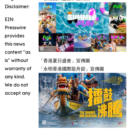
Disclaimer:
EIN
Presswire
provides
this news
content "as
is" without
「香港夏日盛會」宣傳圖
warranty of
「永明香港國際龍舟節」宣傳圖
any kind.
We do not
accept any