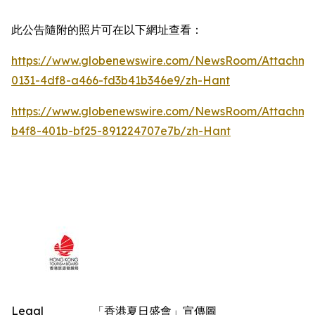
此公告隨附的照片可在以下網址查看：
https://www.globenewswire.com/NewsRoom/Attachm
0131-4df8-a466-fd3b41b346e9/zh-Hant
https://www.globenewswire.com/NewsRoom/Attachm
b4f8-401b-bf25-891224707e7b/zh-Hant
Legal
「香港夏日盛會」宣傳圖