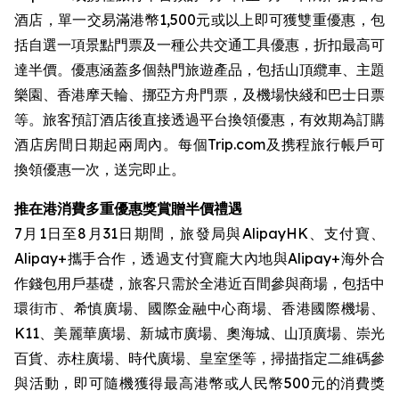
酒店，單一交易滿港幣1,500元或以上即可獲雙重優惠，包
括自選一項景點門票及一種公共交通工具優惠，折扣最高可
達半價。優惠涵蓋多個熱門旅遊產品，包括山頂纜車、主題
樂園、香港摩天輪、挪亞方舟門票，及機場快綫和巴士日票
等。旅客預訂酒店後直接透過平台換領優惠，有效期為訂購
酒店房間日期起兩周內。每個Trip.com及携程旅行帳戶可
換領優惠一次，送完即止。
推在港消費多重優惠獎賞贈半價禮遇
7月1日至8月31日期間，旅發局與AlipayHK、支付寶、
Alipay+攜手合作，透過支付寶龐大內地與Alipay+海外合
作錢包用戶基礎，旅客只需於全港近百間參與商場，包括中
環街市、希慎廣場、國際金融中心商場、香港國際機場、
K11、美麗華廣場、新城市廣場、奧海城、山頂廣場、崇光
百貨、赤柱廣場、時代廣場、皇室堡等，掃描指定二維碼參
與活動，即可隨機獲得最高港幣或人民幣500元的消費獎