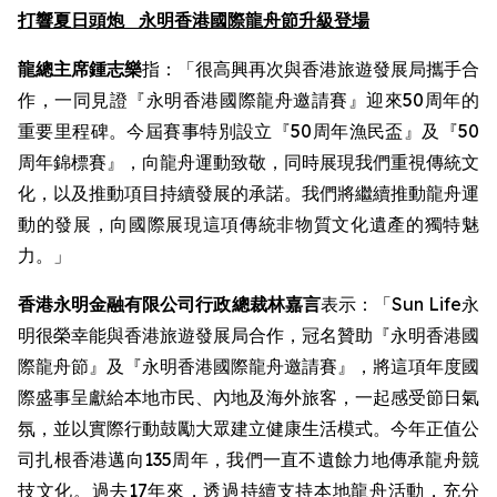
打響夏日頭炮
永明香港國際龍舟節升級登場
龍總主席鍾志樂
指：「很高興再次與香港旅遊發展局攜手合
作，一同見證『永明香港國際龍舟邀請賽』迎來50周年的
重要里程碑。今屆賽事特別設立『50周年漁民盃』及『50
周年錦標賽』，向龍舟運動致敬，同時展現我們重視傳統文
化，以及推動項目持續發展的承諾。我們將繼續推動龍舟運
動的發展，向國際展現這項傳統非物質文化遺產的獨特魅
力。」
香港永明金融有限公司行政總裁林嘉言
表示：「Sun Life永
明很榮幸能與香港旅遊發展局合作，冠名贊助『永明香港國
際龍舟節』及『永明香港國際龍舟邀請賽』，將這項年度國
際盛事呈獻給本地市民、內地及海外旅客，一起感受節日氣
氛，並以實際行動鼓勵大眾建立健康生活模式。今年正值公
司扎根香港邁向135周年，我們一直不遺餘力地傳承龍舟競
技文化。過去17年來，透過持續支持本地龍舟活動，充分