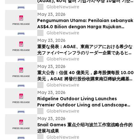
(AGAE), 40억 달러 기업가치·주당 10달러 기준
가격 적용하며 동남아 희소 광섬유 인프라 강자
GlobeNewswire
HyalRoute Fiber-Optic Communication
May 23, 2026
Group 인수 위해 신주 발행 -- ‘광 컴퓨팅+광 전
Pengumuman Utama: Penilaian sebanyak
송’ 결합한 글로벌 AI 광네트워크 플랫폼으로 전환
AS$4.0 Bilion dengan Harga Rujukan
추…
AS$10.00 Sesaham, AGAE akan
GlobeNewswire
Menerbitkan Saham bagi Memperoleh
May 23, 2026
HyalRoute, sebuah Peneraju Infrastruktur
重要な発表：AGAE、東南アジアにおける希少な
Gentian Optik Strategik di Asia Tenggara.
光ファイバーインフラのリーダー企業であるヒア
Langkah Strategik ini akan Mengubah…
ルルートを買収するため株式を発行し、「光コン
GlobeNewswire
ピューティング + 光伝送」を融合したグローバル
May 23, 2026
AI光ネットワークプラットフォームへと変革、企
重大公告：估值 40 億美元，參考股價每股 10.00
業価値は40億米ドル (約6370億円)、基準価格1
美元，AGAE 將發行股份收購東南亞稀缺光纖基礎
株あたり10.00米ドル (約1592円…
設施領導者 HyalRoute，轉型為結合「光運算 +
GlobeNewswire
光傳輸」的環球人工智能光網絡平台
May 23, 2026
Ridgeline Outdoor Living Launches
Premier Outdoor Living and Landscape
Construction Services in Pasadena
GlobeNewswire
May 23, 2026
Snail Games 重点介绍与波兰工作室战略合作的
进展与成果
GlobeNewswire