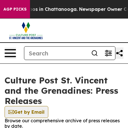
ollapse
Chaos in Chattanooga. Newspaper Owner Calls 
AGP PICKS
Culture Post St. Vincent
and the Grenadines: Press
Releases
Get by Email
Browse our comprehensive archive of press releases
by date.