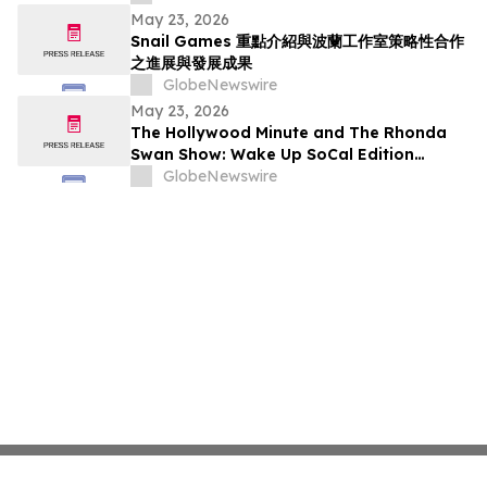
May 23, 2026
Snail Games 重點介紹與波蘭工作室策略性合作
之進展與發展成果
GlobeNewswire
May 23, 2026
The Hollywood Minute and The Rhonda
Swan Show: Wake Up SoCal Edition
Highlights Visionaries Marie Diamond and
GlobeNewswire
Shaneli Jain